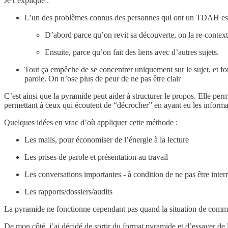
Je t’explique :
L’un des problèmes connus des personnes qui ont un TDAH est 
D’abord parce qu’on revit sa découverte, on la re-context
Ensuite, parce qu’on fait des liens avec d’autres sujets.
Tout ça empêche de se concentrer uniquement sur le sujet, et for
parole. On n’ose plus de peur de ne pas être clair
C’est ainsi que la pyramide peut aider à structurer le propos. Elle per
permettant à ceux qui écoutent de “décrocher” en ayant eu les informati
Quelques idées en vrac d’où appliquer cette méthode :
Les mails, pour économiser de l’énergie à la lecture
Les prises de parole et présentation au travail
Les conversations importantes - à condition de ne pas être inte
Les rapports/dossiers/audits
La pyramide ne fonctionne cependant pas quand la situation de commun
De mon côté, j’ai décidé de sortir du format pyramide et d’essayer de l’u