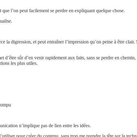
que l’on peut facilement se perdre en expliquant quelque chose.
ualise.
ce la digression, et peut entraîner l’impression qu’on peine à être clair
met d’être sûr d’en venir rapidement aux faits, sans se perdre en chemin,
ons les plus utiles.
rrompu
ication n’implique pas de lien entre les idées.
tiliser pour créer du contenu, sans trop me prendre la tête sur la techniqu