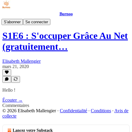
Burnoo
Phantasia - Podcast
S'abonner
Se connecter
S1E6 : S'occuper Grâce Au Net
(gratuitement…
Elisabeth Mallengier
mars 21, 2020
Hello !
Écouter →
Commentaires
© 2026 Elisabeth Mallengier
·
Confidentialité
∙
Conditions
∙
Avis de
collecte
Lancez votre Substack