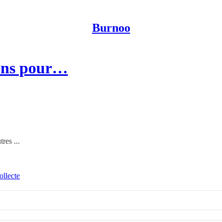
Burnoo
sons pour…
res ...
ollecte