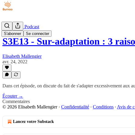
Phantasia - Podcast
S'abonner
Se connecter
S3E13 - Sur-adaptation : 3 rai
Elisabeth Mallengier
avr. 24, 2022
Dans cet épisode, on discute du fait de s'adapter excessivement aux aut
Écouter →
Commentaires
© 2026 Elisabeth Mallengier
·
Confidentialité
∙
Conditions
∙
Avis de c
Lancez votre Substack