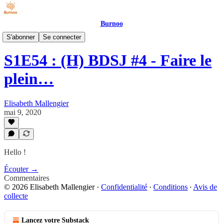
Burnoo
Phantasia - Podcast
S'abonner
Se connecter
S1E54 : (H) BDSJ #4 - Faire le
plein…
Elisabeth Mallengier
mai 9, 2020
Hello !
Écouter →
Commentaires
© 2026 Elisabeth Mallengier
·
Confidentialité
∙
Conditions
∙
Avis de
collecte
Lancez votre Substack