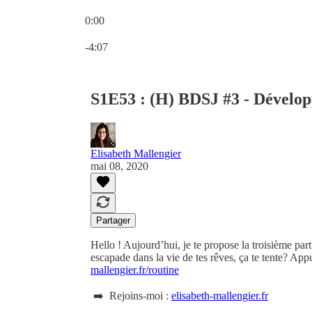
0:00
Heure actuelle: 0:00 / Temps total: -4:07
-4:07
S1E53 : (H) BDSJ #3 - Développ
Elisabeth Mallengier
mai 08, 2020
Partager
Hello ! Aujourd’hui, je te propose la troisième par
escapade dans la vie de tes rêves, ça te tente? App
mallengier.fr/routine
➡️ Rejoins-moi :
elisabeth-mallengier.fr