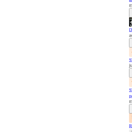
m
D
a
S
j
S
p
m
R