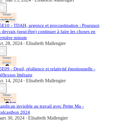
•
5E10 - TDAH, urgence et procrastination : Pourquoi
u devrais (peut-être) continuer à faire les choses en
ernière minute
vr. 28, 2024
Elisabeth Mallengier
•
5E09 - Deuil, résilience et relativité émotionnelle -
éflexion littéraire
vr. 14, 2024
Elisabeth Mallengier
•
andicap invisible au travail avec Petite Mu -
odcasthon 2024
ars 30, 2024
Elisabeth Mallengier
•