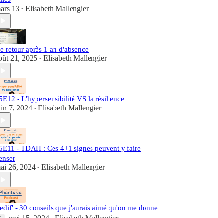
ars 13
Elisabeth Mallengier
•
e retour après 1 an d'absence
oût 21, 2025
Elisabeth Mallengier
•
5E12 - L'hypersensibilité VS la résilience
uin 7, 2024
Elisabeth Mallengier
•
5E11 - TDAH : Ces 4+1 signes peuvent y faire
enser
ai 26, 2024
Elisabeth Mallengier
•
edif' - 30 conseils que j'aurais aimé qu'on me donne
mai 15, 2024
Elisabeth Mallengier