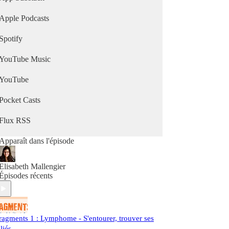
Apple Podcasts
Spotify
YouTube Music
YouTube
Pocket Casts
Flux RSS
Apparaît dans l'épisode
Elisabeth Mallengier
Épisodes récents
ragments 1 : Lymphome - S'entourer, trouver ses
lliés