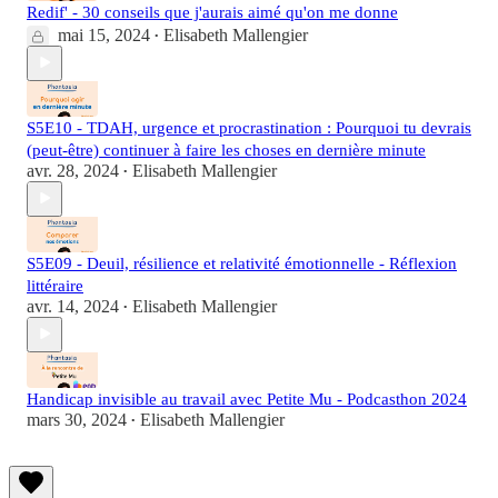
Redif' - 30 conseils que j'aurais aimé qu'on me donne
mai 15, 2024
Elisabeth Mallengier
•
S5E10 - TDAH, urgence et procrastination : Pourquoi tu devrais
(peut-être) continuer à faire les choses en dernière minute
avr. 28, 2024
Elisabeth Mallengier
•
S5E09 - Deuil, résilience et relativité émotionnelle - Réflexion
littéraire
avr. 14, 2024
Elisabeth Mallengier
•
Handicap invisible au travail avec Petite Mu - Podcasthon 2024
mars 30, 2024
Elisabeth Mallengier
•