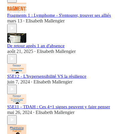
Fragments 1 : Lymphome - S'entourer, trouver ses alliés
mars 13
Elisabeth Mallengier
•
De retour après 1 an d'absence
août 21, 2025
Elisabeth Mallengier
•
S5E12 - L'hypersensibilité VS la résilience
juin 7, 2024
Elisabeth Mallengier
•
S5E11 - TDAH : Ces 4+1 signes peuvent y faire penser
mai 26, 2024
Elisabeth Mallengier
•