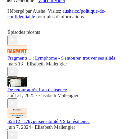
🎹 Générique :
Vincent Vinel
Hébergé par Ausha. Visitez
ausha.co/politique-de-
confidentialite
pour plus d'informations.
Épisodes récents
Fragments 1 : Lymphome - S'entourer, trouver ses alliés
mars 13
Elisabeth Mallengier
•
De retour après 1 an d'absence
août 21, 2025
Elisabeth Mallengier
•
S5E12 - L'hypersensibilité VS la résilience
juin 7, 2024
Elisabeth Mallengier
•